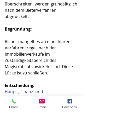
überschreiten, werden grundsätzlich 
nach dem Bieterverfahren 
abgewickelt.
Begründung:
Bisher mangelt es an einer klaren 
Verfahrensregel, nach der 
Immobilienverkäufe im 
Zuständigkeitsbereich des 
Magistrats abzuwickeln sind. Diese 
Lücke ist zu schließen.
Entscheidung:
Haupt-, Finanz- und 
Petitionsausschuss 5.2.2015
: 9 Nein
Stadtverordnetenversammlung 
Phone
Email
Facebook
19.2.2015: geschoben
#Antrag
#Transparenz
#Magistrat