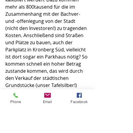
mehr als 800tausend für die im 
Zusammenhang mit der Bachver- 
und -offenlegung von der Stadt 
(nicht den Investoren!) zu tragenden 
Kosten. Anschließend sind Straßen 
und Plätze zu bauen, auch der 
Parkplatz in Kronberg Süd, vielleicht 
ist dort sogar ein Parkhaus nötig? So 
kommen schnell ein hoher Betrag 
zustande kommen, das wird durch 
den Verkauf der städtischen 
Grundstücke (unser Tafelsilber!) 
nicht reingeholt - 
die Stadt muss 
möglicherweise für das gesamte 
Phone
Email
Facebook
Gebiet draufzahlen
. Dabei wurde 
immer mit „Einnahmen für die Stadt“ 
argumentiert. Das kann und darf in 
unserer finanziellen Situation nicht 