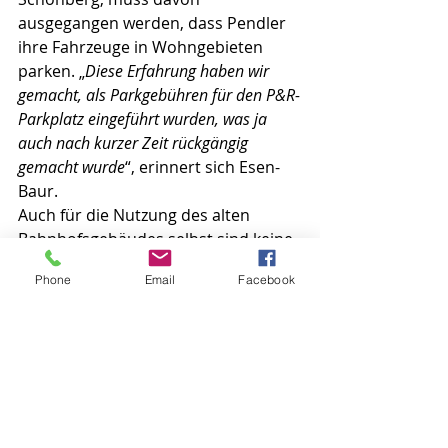
ausgegangen werden, dass Pendler 
ihre Fahrzeuge in Wohngebieten 
parken. „
Diese Erfahrung haben wir 
gemacht, als Parkgebühren für den P&R-
Parkplatz eingeführt wurden, was ja 
auch nach kurzer Zeit rückgängig 
gemacht wurde
“, erinnert sich Esen-
Baur.
Auch für die Nutzung des alten 
Bahnhofsgebäudes selbst sind keine 
Parkplätze mehr vorgesehen. Dies 
Phone
Email
Facebook
wird es deutlich erschweren, einen 
Investor dafür zu finden.
Auf all diese Fragen müssen 
Antworten gegeben werden, bevor 
der Abriss des Parkdecks beginnt. 
Die Bürger haben ein Recht darauf, 
dazu in einer Bürgerversammlung 