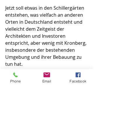
Jetzt soll etwas in den Schillergärten 
entstehen, was vielfach an anderen 
Orten in Deutschland entsteht und 
vielleicht dem Zeitgeist der 
Architekten und Investoren 
entspricht, aber wenig mit Kronberg, 
insbesondere der bestehenden 
Umgebung und ihrer Bebauung zu 
tun hat.
So verändert man den Charakter 
einer Stadt nachhaltig. Wenn wir 
Phone
Email
Facebook
jetzt schon hören, „das Bürogebäude 
ist auch nicht höher als das 
entstehende Hotel“ und passt sich 
daher sehr wohl der 
Nachbarbebauung an – ist das so 
wie andernorts in Kronberg auch -  
nur im großen Stil.