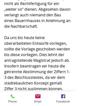
nicht als Rechtfertigung für ein 
„weiter so“ dienen. Abgesehen davon 
verlangt auch niemand den Bau 
eines Bauernhauses in Anlehnung an 
die Nachbarschaft.
Da uns bis heute keine 
überarbeiteten Entwürfe vorliegen, 
sollte die Vorlage geschoben werden 
bis diese vorliegen. Dies lehnt der 
antragstellende Magistrat jedoch ab.
Insofern beantragen wir heute die 
getrennte Abstimmung der Ziffern 1-
3 des Beschlusstextes, da wir dem 
städtebaulichen Konzept gemäß 
Ziffer 3 nicht zustimmen können.
Das ist wohlgemerkt kein Affront 
gegen die Familie Klein. Verstehen 
Phone
Email
Facebook
Sie es bitte als Signal an die 