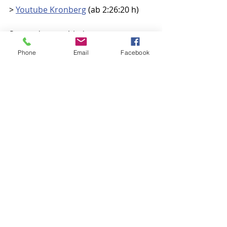
> 
Youtube Kronberg
 (ab 2:26:20 h)
So wurde entschieden:
Antrag angenommen
 mit 17 Ja : 6 
Phone
Email
Facebook
Nein : 2 Enth (namentliche 
Abstimmung)
So hat die Presse berichtet:
Taunus-Zeitung vom 17.12.2022: 
Heftiger Streit um DRK-Campus 
(nicht online verfügbar)
Kronberger Bote vom 21.12.2022: 
Beim geplanten DRK-Campus wird 
Gesprächsfaden wieder 
aufgenommen
Wortbeitrag
Bauen
Verwaltung
Aktuelle Beiträge
Alle ansehen