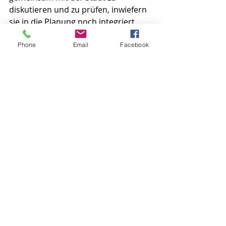
diskutieren und zu prüfen, inwiefern 
sie in die Planung noch integriert 
werden können.
Phone
Email
Facebook
So hat die Presse berichtet:
Kronberger Bote vom 15.1.2021: 
Spielplatz Friedensstraße: KfB 
fordert Bürgerbeteiligung trotz 
COVID-192
Taunus-Zeitung vom 15.1.2021: KfB 
für Bürgerbeteiligung bei Spielplatz 
Friedensstraße (nicht online 
verfügbar)
Presse-Information
Bürgernähe
Bauen
Antrag
Natur
Aktuelle Beiträge
Alle ansehen