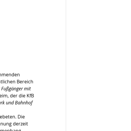
ommenden 
tlichen Bereich 
r Fußgänger mit 
eim, der die KfB 
ark und Bahnhof 
ebeten. Die 
anung derzeit 
ammenhang 