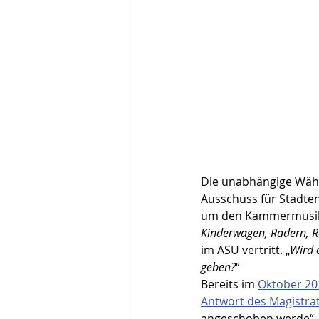
Die unabhängige Wähl
Ausschuss für Stadten
um den Kammermusiksa
Kinderwagen, Rädern, R
im ASU vertritt. „
Wird 
geben?
“
Bereits im 
Oktober 20
Antwort des Magistra
angeschoben werde“, 