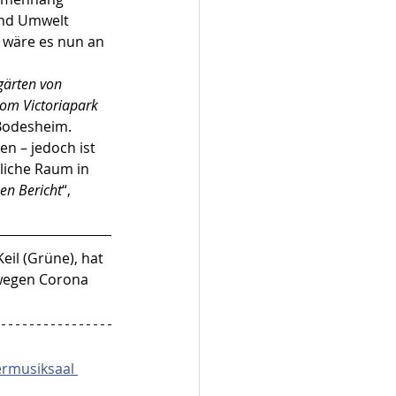
und Umwelt 
 wäre es nun an 
ärten von 
om Victoriapark 
 Bodesheim.
n – jedoch ist 
liche Raum in 
en Bericht
“, 
il (Grüne), hat 
wegen Corona 
rmusiksaal 