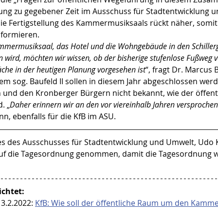
nung zu gegebener Zeit im Ausschuss für Stadtentwicklung 
Die Fertigstellung des Kammermusiksaals rückt näher, somit
nformieren.
mermusiksaal, das Hotel und die Wohngebäude in den Schillerg
 wird, möchten wir wissen, ob der bisherige stufenlose Fußweg v
äche in der heutigen Planung vorgesehen ist
“, fragt Dr. Marcus
em sog. Baufeld II sollen in diesem Jahr abgeschlossen werde
und den Kronberger Bürgern nicht bekannt, wie der öffent
. „
Daher erinnern wir an den vor viereinhalb Jahren versprochen
n, ebenfalls für die KfB im ASU.
s des Ausschusses für Stadtentwicklung und Umwelt, Udo Ke
 auf die Tagesordnung genommen, damit die Tagesordnung 
ichtet:
3.2.2022: 
KfB: Wie soll der öffentliche Raum um den Kamme