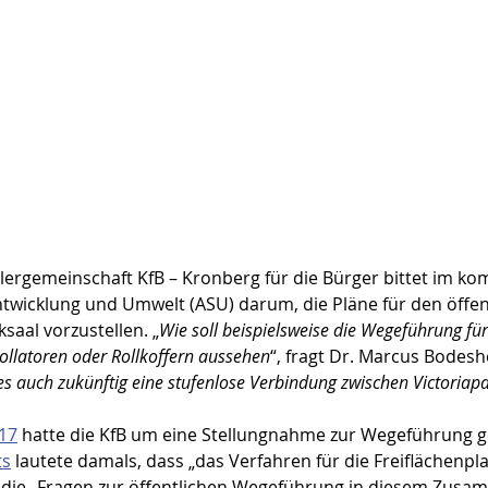
ergemeinschaft KfB – Kronberg für die Bürger bittet im k
twicklung und Umwelt (ASU) darum, die Pläne für den öffen
al vorzustellen. „
Wie soll beispielsweise die Wegeführung fü
ollatoren oder Rollkoffern aussehen
“, fragt Dr. Marcus Bodesh
es auch zukünftig eine stufenlose Verbindung zwischen Victoriap
17
 hatte die KfB um eine Stellungnahme zur Wegeführung g
ts
 lautete damals, dass „das Verfahren für die Freiflächenpl
die „Fragen zur öffentlichen Wegeführung in diesem Zus