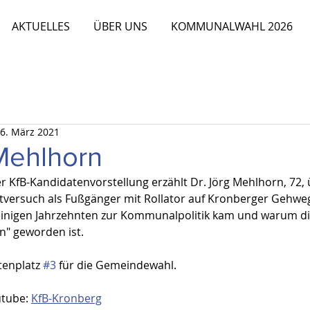
AKTUELLES
ÜBER UNS
KOMMUNALWAHL 2026
6. März 2021
 Mehlhorn
er KfB-Kandidatenvorstellung erzählt Dr. Jörg Mehlhorn, 72, 
stversuch als Fußgänger mit Rollator auf Kronberger Gehw
r einigen Jahrzehnten zur Kommunalpolitik kam und warum die
n" geworden ist.
stenplatz 
#3
 für die Gemeindewahl.
utube: 
KfB-Kronberg