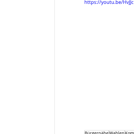
https://youtu.be/HvJJ
Bürgernähe
Wahlen
Kom