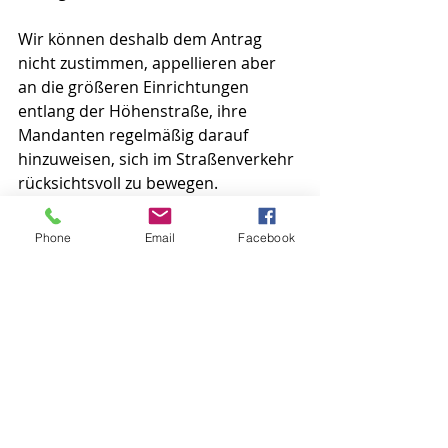
Wir können deshalb dem Antrag 
nicht zustimmen, appellieren aber 
an die größeren Einrichtungen 
entlang der Höhenstraße, ihre 
Mandanten regelmäßig darauf 
hinzuweisen, sich im Straßenverkehr 
rücksichtsvoll zu bewegen.
Ich mache daher den Vorschlag, sich 
nur mit dem Hol- und Bringverkehr 
Phone
Email
Facebook
an der Altkönigschule zu 
beschäftigen. Das, was heute 
vorgelegt wurde, wird keine 
Zustimmung bekommen.
Wortbeitrag von Dr. Heide-Margaret 
Esen-Baur in der 
Stadtverordnetenversammlung vom 
27.4.2023