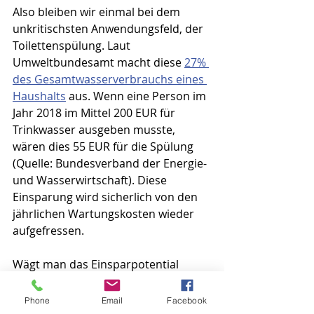
Also bleiben wir einmal bei dem 
unkritischsten Anwendungsfeld, der 
Toilettenspülung. Laut 
Umweltbundesamt macht diese 
27% 
des Gesamtwasserverbrauchs eines 
Haushalts
 aus. Wenn eine Person im 
Jahr 2018 im Mittel 200 EUR für 
Trinkwasser ausgeben musste, 
wären dies 55 EUR für die Spülung 
(Quelle: Bundesverband der Energie- 
und Wasserwirtschaft). Diese 
Einsparung wird sicherlich von den 
jährlichen Wartungskosten wieder 
aufgefressen.
Wägt man das Einsparpotential 
gegen die erwartbaren Installations- 
und die laufenden Kosten ab, 
Phone
Email
Facebook