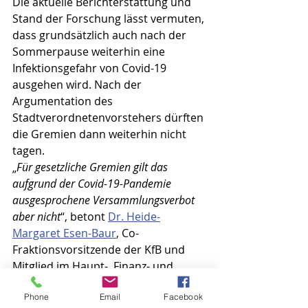
Die aktuelle Berichterstattung und 
Stand der Forschung lässt vermuten, 
dass grundsätzlich auch nach der 
Sommerpause weiterhin eine 
Infektionsgefahr von Covid-19 
ausgehen wird. Nach der 
Argumentation des 
Stadtverordnetenvorstehers dürften 
die Gremien dann weiterhin nicht 
tagen. 
„
Für gesetzliche Gremien gilt das 
aufgrund der Covid-19-Pandemie 
ausgesprochene Versammlungsverbot 
aber nicht
“, betont 
Dr. Heide-
Margaret Esen-Baur
, Co-
Fraktionsvorsitzende der KfB und 
Mitglied im Haupt-, Finanz- und 
Petitionsausschuss (HFA). „
Ich habe 
Phone
Email
Facebook
von meinen Wählern das Mandat 