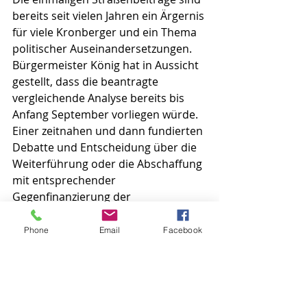
bereits seit vielen Jahren ein Ärgernis 
für viele Kronberger und ein Thema 
politischer Auseinandersetzungen. 
Bürgermeister König hat in Aussicht 
gestellt, dass die beantragte 
vergleichende Analyse bereits bis 
Anfang September vorliegen würde. 
Einer zeitnahen und dann fundierten 
Debatte und Entscheidung über die 
Weiterführung oder die Abschaffung 
mit entsprechender 
Gegenfinanzierung der 
Straßenbeiträge steht somit nichts 
mehr im Wege.
Phone
Email
Facebook
So hat die Presse berichtet:
Kronberger Bote vom 27.5.2021: 
Straßenbeiträge: Erst Alternativen 