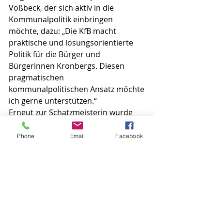
Voßbeck, der sich aktiv in die 
Kommunalpolitik einbringen 
möchte, dazu: „Die KfB macht 
praktische und lösungsorientierte 
Politik für die Bürger und 
Bürgerinnen Kronbergs. Diesen 
pragmatischen 
kommunalpolitischen Ansatz möchte 
ich gerne unterstützen.“
Erneut zur Schatzmeisterin wurde 
Susanne von Engelhardt gewählt, die 
dieses Amt bereits seit acht Jahren 
Phone
Email
Facebook
ausübt.
So hat die Presse berichtet:
Taunus-Zeitung vom 18.9.2025: Neue 
KfB-Chefin tritt bei Wahl nicht mehr 
an (nicht online verfügbar)
Presse-Information