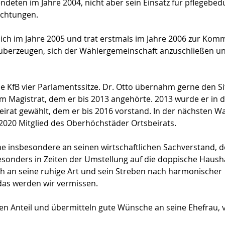
deten im Jahre 2004, nicht aber sein Einsatz für pflegebedü
ichtungen.
 sich im Jahre 2005 und trat erstmals im Jahre 2006 zur Kom
überzeugen, sich der Wählergemeinschaft anzuschließen und
ie KfB vier Parlamentssitze. Dr. Otto übernahm gerne den Si
 Magistrat, dem er bis 2013 angehörte. 2013 wurde er in 
eirat gewählt, dem er bis 2016 vorstand. In der nächsten W
 2020 Mitglied des Oberhöchstäder Ortsbeirats.
e insbesondere an seinen wirtschaftlichen Sachverstand, de
sonders in Zeiten der Umstellung auf die doppische Haush
ch an seine ruhige Art und sein Streben nach harmonischer 
das werden wir vermissen.
n Anteil und übermitteln gute Wünsche an seine Ehefrau, v