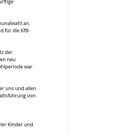
rftige 
munalwahl an. 
 für die KfB-
tz der 
den neu 
ahlperiode war 
r uns und allen 
altsführung von 
ier Kinder und 