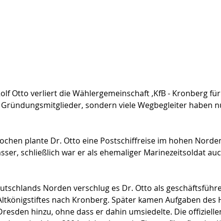
lf Otto verliert die Wählergemeinschaft ‚KfB - Kronberg für 
r Gründungsmitglieder, sondern viele Wegbegleiter haben n
ochen plante Dr. Otto eine Postschiffreise im hohen Norde
sser, schließlich war er als ehemaliger Marinezeitsoldat au
eutschlands Norden verschlug es Dr. Otto als geschäftsführ
 Altkönigstiftes nach Kronberg. Später kamen Aufgaben des 
resden hinzu, ohne dass er dahin umsiedelte. Die offizielle