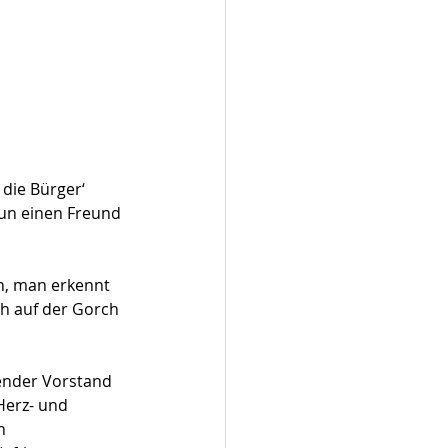
die Bürger‘ 
un einen Freund 
n, man erkennt 
ch auf der Gorch 
ender Vorstand 
Herz- und 
n 