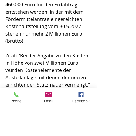
460.000 Euro für den Erdabtrag 
entstehen werden. In der mit dem 
Fördermittelantrag eingereichten 
Kostenaufstellung vom 30.5.2022 
stehen nunmehr 2 Millionen Euro 
(brutto).
Zitat: "Bei der Angabe zu den Kosten 
in Höhe von zwei Millionen Euro 
würden Kostenelemente der
Abstellanlage mit denen der neu zu 
errichtenden Stützmauer vermengt."
Diese Aussage ist falsch
: Lt. 
Kostenaufstellung
 kostet B&R nun 2 
Phone
Email
Facebook
Mio Euro brutto und die Stützmauer 
(bisher 917TEUR netto) nun 1,8 Mio 
brutto.
Zitat: "Ferner ist festzuhalten, dass 