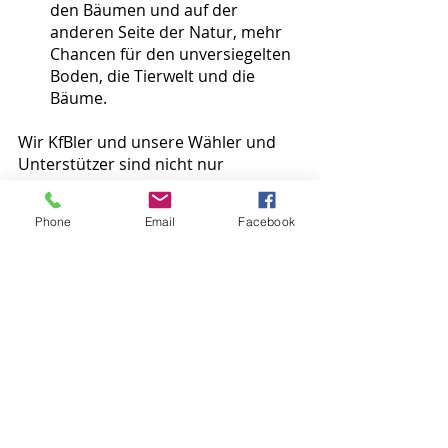
den Bäumen und auf der 
anderen Seite der Natur, mehr 
Chancen für den unversiegelten 
Boden, die Tierwelt und die 
Bäume.
Wir KfBler und unsere Wähler und 
Unterstützer sind nicht nur 
Naturliebhaber, sondern auch selbst 
teilweise Wald-, Streuobst- und 
Phone
Email
Facebook
Blühwiesenbesitzer, Jäger oder 
beispielsweise Imker – daher 
erlauben wir uns, Ihnen ein Glas 
Kronberger Honig zu überreichen, 
der Ihnen den Amtsantritt etwas 
versüßen soll.
Wir sind heute guter Dinge und 
freuen uns auf die zukünftige 
Zusammenarbeit mit Ihnen.