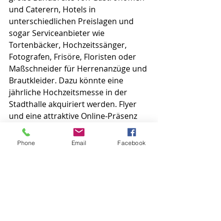
und Caterern, Hotels in 
unterschiedlichen Preislagen und 
sogar Serviceanbieter wie 
Tortenbäcker, Hochzeitssänger, 
Fotografen, Frisöre, Floristen oder 
Maßschneider für Herrenanzüge und 
Brautkleider. Dazu könnte eine 
jährliche Hochzeitsmesse in der 
Stadthalle akquiriert werden. Flyer 
und eine attraktive Online-Präsenz 
auch in den Sozialen Medien, die den 
„Bauchladen“ ansprechend 
Phone
Email
Facebook
präsentiert, tragen zur Vermarktung 
bei. Daraus könnten sich Brautleute 
aus nah und fern ihren schönsten 
Tag im Leben „konfigurieren“. Eine 
Hochzeitsgesellschaft setzt sich 
zudem oftmals aus Gästen „aus aller 