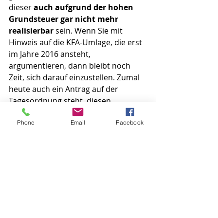
dieser 
auch aufgrund der hohen 
Grundsteuer gar nicht mehr 
realisierbar
 sein. Wenn Sie mit 
Hinweis auf die KFA-Umlage, die erst 
im Jahre 2016 ansteht, 
argumentieren, dann bleibt noch 
Zeit, sich darauf einzustellen. Zumal 
heute auch ein Antrag auf der 
Tagesordnung steht, diesen 
Beschluss mit allen Mitteln zu 
Phone
Email
Facebook
bekämpfen. Im vorauseilenden 
Gehorsam und ohne Not wollen Sie 
heute schon die Grundsteuer B 
anheben und die Bürger mit 
weiteren fast 1 Mio Euro jährlich 
belasten. Das lehnen wir 
entschieden ab.
Was wir vorschlagen ist, dass weitere 