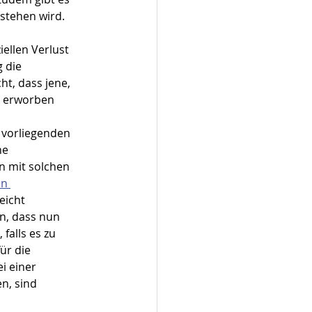
estehen wird.
llen Verlust 
 die 
t, dass jene, 
n erworben 
vorliegenden 
ne 
n mit solchen 
n 
eicht 
n, dass nun 
falls es zu 
ür die 
i einer 
, sind 