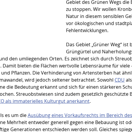
Gebiet des Grünen Wegs die 
zu stoppen. Wir wollen Kronb
Natur in diesem sensiblen Ge
vor ökologischen und stadtpl
Fehlentwicklungen.
Das Gebiet „Grüner Weg“ ist b
Grüngürtel und Naherholungs
und den umliegenden Orten. Es zeichnet sich durch Streuob
 Damit bieten die Flächen wertvolle Lebensräume für viele 
n und Pflanzen. Die Verhinderung von Artensterben hat ähnl
mawandel, wird jedoch seltener betrachtet. Sowohl 
CDU
 al
e die Bedeutung erkannt und sich für einen stärkeren Schu
rochen. Streuobstwiesen sind zudem gesetzlich geschützte 
 als immaterielles Kulturgut anerkannt
.
ls es um die 
Ausübung eines Vorkaufsrechts im Bereich d
 eine Mehrheit entweder generell gegen eine Bebauung ist od
ftige Generationen entschieden werden soll. Gleiches spiege