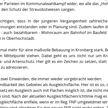
er Parteien im Kommunalwahlkampf wider, wo alle das „Hohe
 den Schutz der Streuobstwiesen sangen.
chtigen, dass in der jüngeren Vergangenheit zahlreiche
ungen entstanden oder in Planung sind. Zudem laufen de
n - auch bezahlbarem - Wohnraum am Bahnhof im Baufeld 
z in Oberhöchstadt.
nmal mehr für eine maßvolle Bebauung in Kronberg stark. Ber
 im Mittelpunkt stehen. Dabei geht es uns nicht nur um Kr
- und Artenschutz. Hier gilt es ein Zeichen zu setzen, statt
zu adressieren.
 zwei Einwänden, die immer wieder vorgebracht werden:
ndbarkeit des Gebietes als Ausgleichsfläche. Hier ist es so,
tz ein Ausgleich auch mit Flächen möglich ist, die nicht me
ind. Nach der aktuellen Ausgleichflächenrichtlinie mag es 
gleichfläche entfiele, wenn er im Reg. FNP umgewidmet wir
tlinie wird allerdings für den neuen FNP nicht mehr gelten. 