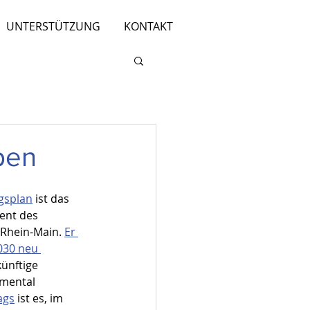
UNTERSTÜTZUNG
KONTAKT
pen
gsplan
 ist das 
ent des 
Rhein-Main. 
Er 
2030 neu 
künftige 
mental 
ags
 ist es, im 