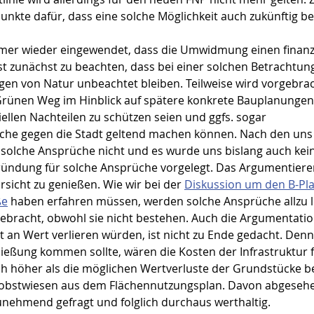
punkte dafür, dass eine solche Möglichkeit auch zukünftig b
er wieder eingewendet, dass die Umwidmung einen finanzie
ist zunächst zu beachten, dass bei einer solchen Betrachtung
gen von Natur unbeachtet bleiben. Teilweise wird vorgebrach
rünen Weg im Hinblick auf spätere konkrete Bauplanunge
ellen Nachteilen zu schützen seien und ggfs. sogar 
he gegen die Stadt geltend machen können. Nach den uns 
 solche Ansprüche nicht und es wurde uns bislang auch kei
ründung für solche Ansprüche vorgelegt. Das Argumentiere
sicht zu genießen. Wie wir bei der 
Diskussion um den B-Pla
ße
 haben erfahren müssen, werden solche Ansprüche allzu l
gebracht, obwohl sie nicht bestehen. Auch die Argumentatio
an Wert verlieren würden, ist nicht zu Ende gedacht. Denn, 
ließung kommen sollte, wären die Kosten der Infrastruktur f
ch höher als die möglichen Wertverluste der Grundstücke be
obstwiesen aus dem Flächennutzungsplan. Davon abgesehen
nehmend gefragt und folglich durchaus werthaltig.