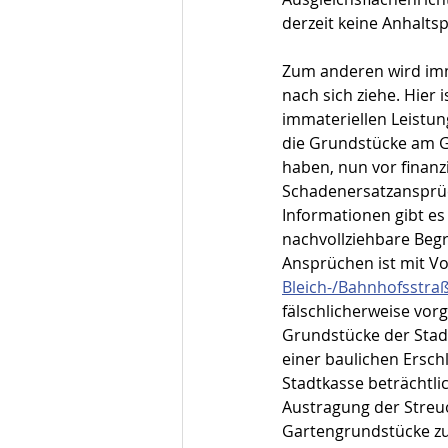
derzeit keine Anhalts
Zum anderen wird imm
nach sich ziehe. Hier 
immateriellen Leistun
die Grundstücke am G
haben, nun vor finanzi
Schadenersatzansprüc
Informationen gibt es
nachvollziehbare Beg
Ansprüchen ist mit Vor
Bleich-/Bahnhofsstra
fälschlicherweise vor
Grundstücke der Stadt 
einer baulichen Ersch
Stadtkasse beträchtli
Austragung der Streu
Gartengrundstücke zu