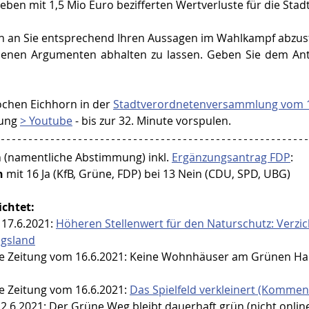
eben mit 1,5 Mio Euro bezifferten Wertverluste für die Stadt
ich an Sie entsprechend Ihren Aussagen im Wahlkampf abzu
enen Argumenten abhalten zu lassen. Geben Sie dem Antr
ochen Eichhorn in der 
Stadtverordnetenversammlung vom 1
ung 
> Youtube
 - bis zur 32. Minute vorspulen.
 (namentliche Abstimmung) inkl. 
Ergänzungsantrag FDP
:
n
 mit 16 Ja (KfB, Grüne, FDP) bei 13 Nein (CDU, SPD, UBG)
ichtet:
17.6.2021: 
Höheren Stellenwert für den Naturschutz: Verzic
ngsland
ne Zeitung vom 16.6.2021: Keine Wohnhäuser am Grünen Han
e Zeitung vom 16.6.2021: 
Das Spielfeld verkleinert (Kommen
.6.2021: Der Grüne Weg bleibt dauerhaft grün (nicht onlin