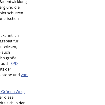
Bauentwicklung 
erg und die 
biet schützen 
anerischen 
ekanntlich 
gebiet für 
stwiesen, 
- auch 
ich große 
s auch 
SPD
tz der 
Biotope und 
von 
es Grünen Wegs
er diese 
lte sich in den 