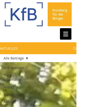
AKTUELLES
Alle Beiträge
Alle Beiträge
Presse-
Information
Antrag
Wortbeitrag
Anfrage