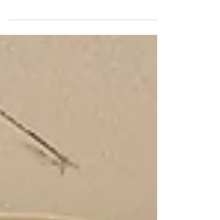
Wahllisten freut sich die unabhängige
Wählergemeinschaft KfB - Kronberg für die
Bürger...