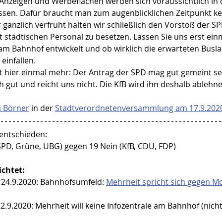
e Anzeigen und Werbeflächen werden sich voraussichtlich in
ssen. Dafür braucht man zum augenblicklichen Zeitpunkt ke
 gänzlich verfrüht halten wir schließlich den Vorstoß der S
 städtischen Personal zu besetzen. Lassen Sie uns erst ein
n am Bahnhof entwickelt und ob wirklich die erwarteten Busl
einfallen. 
 hier einmal mehr: Der Antrag der SPD mag gut gemeint sei
ch gut und reicht uns nicht. Die KfB wird ihn deshalb ablehn
a Börner
 in der 
Stadtverordnetenversammlung am 17.9.202
 entschieden:
(SPD, Grüne, UBG) gegen 19 Nein (KfB, CDU, FDP)
ichtet:
24.9.2020: Bahnhofsumfeld: 
Mehrheit spricht sich gegen Mob
.9.2020: Mehrheit will keine Infozentrale am Bahnhof (nicht