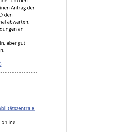
 oder um den 
inen Antrag der 
PD den 
mal abwarten, 
adungen an 
n, aber gut 
en.
0
ilitätszentrale 
 online 