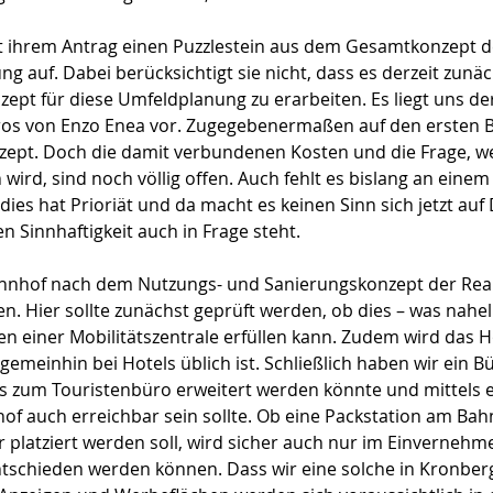
mit ihrem Antrag einen Puzzlestein aus dem Gesamtkonzept d
 auf. Dabei berücksichtigt sie nicht, dass es derzeit zunä
nzept für diese Umfeldplanung zu erarbeiten. Es liegt uns derz
os von Enzo Enea vor. Zugegebenermaßen auf den ersten Bl
ept. Doch die damit verbundenen Kosten und die Frage, we
wird, sind noch völlig offen. Auch fehlt es bislang an einem
 dies hat Prioriät und da macht es keinen Sinn sich jetzt auf
n Sinnhaftigkeit auch in Frage steht.
Bahnhof nach dem Nutzungs- und Sanierungskonzept der Real
. Hier sollte zunächst geprüft werden, ob dies – was naheli
en einer Mobilitätszentrale erfüllen kann. Zudem wird das Ho
 gemeinhin bei Hotels üblich ist. Schließlich haben wir ein B
as zum Touristenbüro erweitert werden könnte und mittels e
f auch erreichbar sein sollte. Ob eine Packstation am Bah
r platziert werden soll, wird sicher auch nur im Einvernehm
ntschieden werden können. Dass wir eine solche in Kronberg