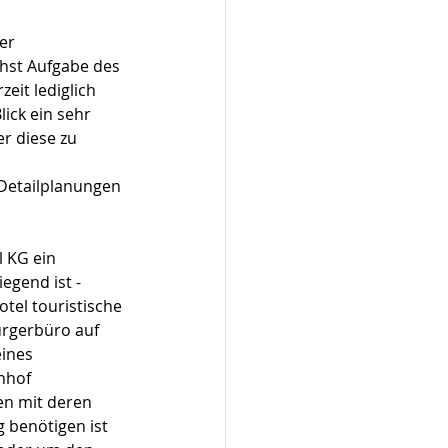
er 
chst Aufgabe des 
eit lediglich 
ick ein sehr 
r diese zu 
 
 Detailplanungen 
 KG ein 
egend ist - 
tel touristische 
ürgerbüro auf 
ines 
nhof 
en mit deren 
 benötigen ist 