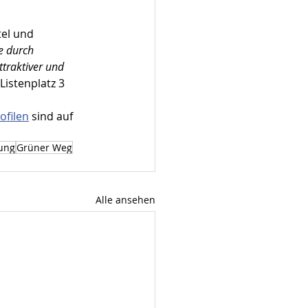
tel und 
e durch 
traktiver und 
Listenplatz 3 
ofilen
 sind auf 
ung
Grüner Weg
Alle ansehen