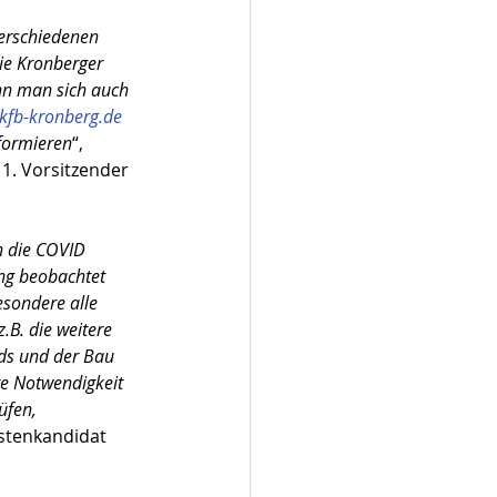
erschiedenen 
die Kronberger 
nn man sich auch 
kfb-kronberg.de
formieren
“, 
, 1. Vorsitzender 
h die COVID 
ng beobachtet 
sondere alle 
.B. die weitere 
ds und der Bau 
re Notwendigkeit 
üfen, 
Listenkandidat 