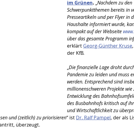
im Grünen
. 
„
Nachdem zu den 
Schwerpunktthemen bereits in v
Presseartikeln und per Flyer in 
Haushalte informiert wurde, ka
kompakt auf der Webseite 
www.
über das gesamte Programm in
erklärt 
Georg-Günther Kruse
der KfB.
„
Die finanzielle Lage droht durc
Pandemie zu leiden und muss e
werden. Entsprechend sind insbe
millionenschweren Projekte wie z
Entwicklung des Bahnhofsumfel
des Busbahnhofs kritisch auf ih
und Wirtschaftlichkeit zu überpr
en und (zeitlich) zu priorisieren
“ ist 
Dr. Ralf Pampel
, der als 
 antritt, überzeugt.