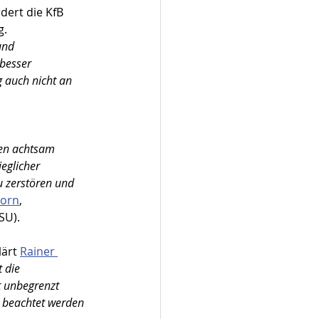
ert die KfB 
. 
und 
besser 
 auch nicht an 
hen achtsam 
eglicher 
u zerstören und 
horn
, 
SU).
lärt 
Rainer 
t die 
t unbegrenzt 
n beachtet werden 