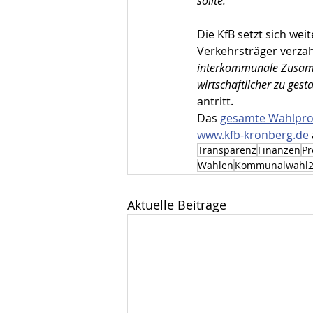
sollte.
Die KfB setzt sich wei
Verkehrsträger verzah
interkommunale Zusammen
wirtschaftlicher zu gest
antritt.
Das 
gesamte Wahlpr
www.kfb-kronberg.de
Transparenz
Finanzen
Pr
Wahlen
Kommunalwahl2
Aktuelle Beiträge