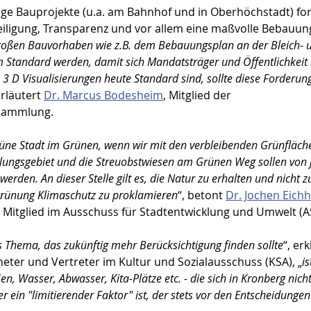
ge Bauprojekte (u.a. am Bahnhof und in Oberhöchstadt) ford
eiligung, Transparenz und vor allem eine maßvolle Bebauung
großen Bauvorhaben wie z.B. dem Bebauungsplan an der Bleich- 
 Standard werden, damit sich Mandatsträger und Öffentlichkeit 
3 D Visualisierungen heute Standard sind, sollte diese Forderung
erläutert 
Dr. Marcus Bodesheim
, Mitglied der 
sammlung.
rüne Stadt im Grünen, wenn wir mit den verbleibenden Grünfläc
ngsgebiet und die Streuobstwiesen am Grünen Weg sollen von j
erden. An dieser Stelle gilt es, die Natur zu erhalten und nicht z
rünung Klimaschutz zu proklamieren
“, betont 
Dr. Jochen Eich
 Mitglied im Ausschuss für Stadtentwicklung und Umwelt (A
s Thema, das zukünftig mehr Berücksichtigung finden sollte
“, erk
neter und Vertreter im Kultur und Sozialausschuss (KSA), „
is
ßen, Wasser, Abwasser, Kita-Plätze etc. - die sich in Kronberg nich
r ein "limitierender Faktor" ist, der stets vor den Entscheidunge